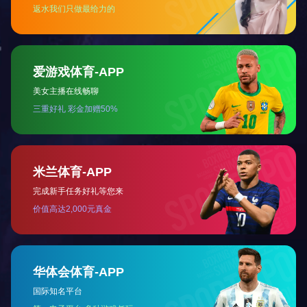
特点：
1.采用步进
2、离合器设
3、先进的彩
4、机器结构
技术参数：
标签宽度（
标签长
输送带
盒子直径(