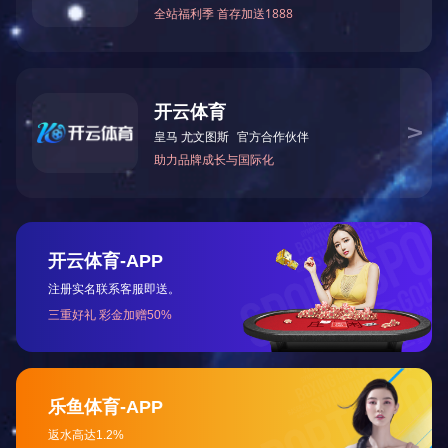
理瓶、洗瓶系列
灭菌烘干系列
产品参数
裝盒机系列
袋包机系列
后段包装及配套设备系列
咨询热线
18620058255